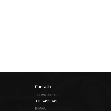
Contatti
TEL/WHATSAPP
3385499045
E-MAIL